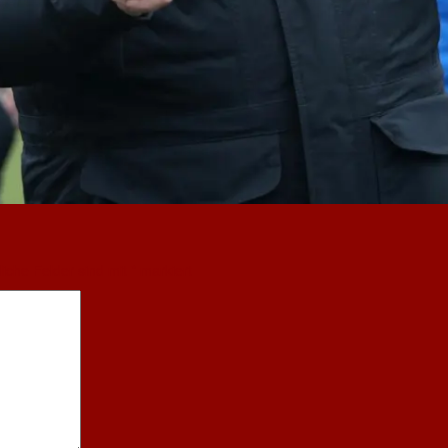
liche Felder sind mit
*
markiert