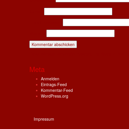
Kommentar
*
Name
*
E-Mail-Adresse
*
Website
Diese Website verwendet Akismet, um Spam zu reduz
Meta
Anmelden
Eintrags-Feed
Kommentar-Feed
WordPress.org
Impressum