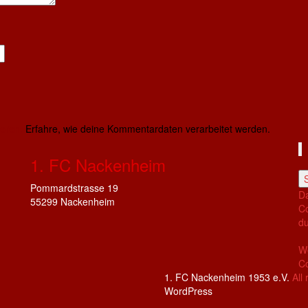
ieren.
Erfahre, wie deine Kommentardaten verarbeitet werden.
1. FC Nackenheim
Pommardstrasse 19
Da
55299 Nackenheim
Co
du
We
Co
1. FC Nackenheim 1953 e.V.
All 
WordPress