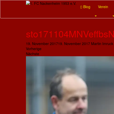
Skip
Blog
Verein
to
main
content
sto171104MNVeffbs
19. November 2017
19. November 2017
Martin Imruck
Vorherige
Nächste