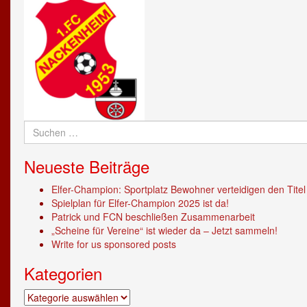
anzeigen
Twitter
auf
anzeigen
Instagram
anzeigen
Suchen
nach:
Neueste Beiträge
Elfer-Champion: Sportplatz Bewohner verteidigen den Titel
Spielplan für Elfer-Champion 2025 ist da!
Patrick und FCN beschließen Zusammenarbeit
„Scheine für Vereine“ ist wieder da – Jetzt sammeln!
Write for us sponsored posts
Kategorien
Kategorien