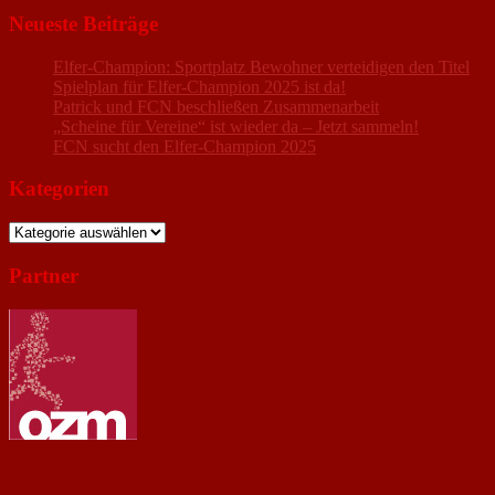
Neueste Beiträge
Elfer-Champion: Sportplatz Bewohner verteidigen den Titel
Spielplan für Elfer-Champion 2025 ist da!
Patrick und FCN beschließen Zusammenarbeit
„Scheine für Vereine“ ist wieder da – Jetzt sammeln!
FCN sucht den Elfer-Champion 2025
Kategorien
Kategorien
Partner