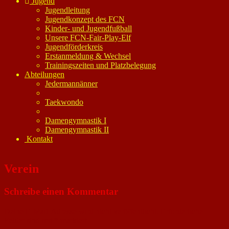
Jugend
Jugendleitung
Jugendkonzept des FCN
Kinder- und Jugendfußball
Unsere FCN-Fair-Play-Elf
Jugendförderkreis
Erstanmeldung & Wechsel
Trainingszeiten und Platzbelegung
Abteilungen
Jedermannänner
Taekwondo
Damengymnastik I
Damengymnastik II
Kontakt
Verein
Schreibe einen Kommentar
Deine E-Mail-Adresse wird nicht veröffentlicht.
Erforderliche
Felder sind mit
*
markiert